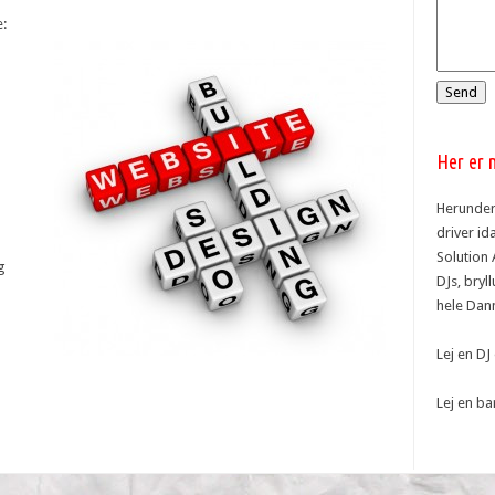
:
Her er n
Herunder 
driver id
Solution 
g
DJs, bryl
hele Dan
Lej en DJ
Lej en ba