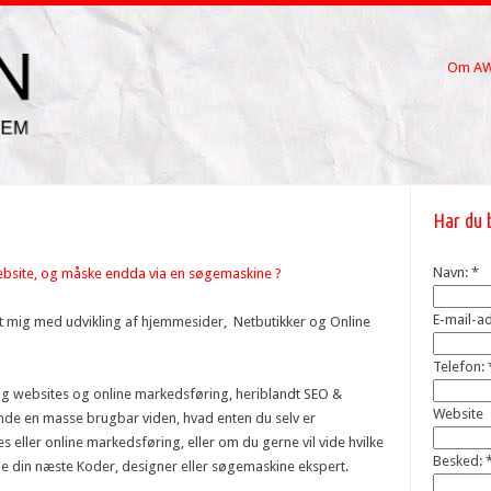
Om A
Har du 
Navn:
*
 website, og måske endda via en søgemaskine ?
E-mail-a
et mig med udvikling af hjemmesider, Netbutikker og Online
Telefon:
ng websites og online markedsføring, heriblandt SEO &
Website
finde en masse brugbar viden, hvad enten du selv er
s eller online markedsføring, eller om du gerne vil vide hvilke
Besked:
lge din næste Koder, designer eller søgemaskine ekspert.