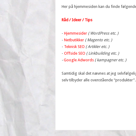
Her på hjemmesiden kan du finde følgende
Råd / Ideer / Tips
-
Hjemmesider
( WordPress etc. )
-
Netbutikker
( Magento etc. )
-
Teknisk SEO
( Artikler etc. )
-
Offside SEO
( Linkbuilding etc. )
-
Google Adwords
( kampagner etc. )
Samtidig skal det nævnes at jeg selvfølgeli
selv tilbyder alle ovenstående “produkter”.